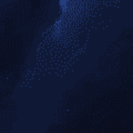
语音与字幕讲解，覆盖新老
读舒适度。
v6.2.0：
帮助中心升级，分
自动切换。
v5.8.0：
用户反馈通道上线
下载官方
为移动端量身打
据看板及安全服
下载
极速通道，
数据加密传