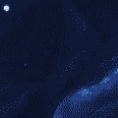
功能模块更新 · 分类查看版本演
功能角度归纳最近多个版本的主要更新内容，便于你快速了解优
赛事推荐
览数据实时同步。
v6.3.0：
基于行为模式的推
用户参与积极性。
v6.2.0：
新增“热投榜”，
能一键直达。
v5.9.2：
话题聚合功能加入
帮助与学习
更流畅。
v6.3.0：
新增“玩法教学专区”