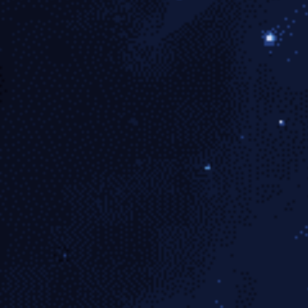
我们从
账户系统
v6.3.0：
支持多端登录状态统一，收藏、等级、浏
v6.2.0：
成长体系升级，等级进度清晰展示，提升
v6.0.0：
账户管理界面重构，操作更清晰，核心功
界面与交互
v6.3.0：
全局交互动效优化，页面滚动与模块切换