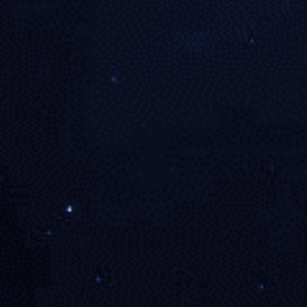
杜伦与湖人会面或成东契奇理想A
里昂
级中锋的...
德边
本文将围绕“杜伦与湖人会面或成东契奇
里昂
理想‘A级中锋’的完美选...
会费
2026-08-05
查看详情
2026
推荐网站
广发体育app官网
ag在线登陆
大阳城集团
九州体育最新
址
九州官网登录入口