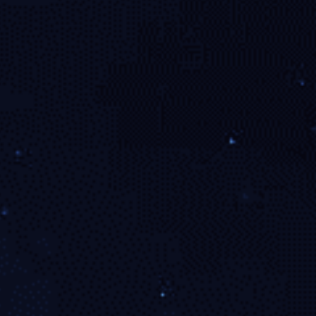
droid 全平台兼容
表同步展示
网页版入口
报道与深度解读