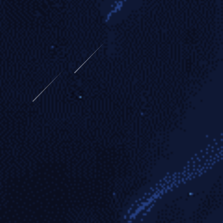
五大功能专区标签切换
一键切换你想了解的功能模块，内容直观明了，适合用户快
体育赛事
整合mk体育旗下多类热门体育项目，包括足球