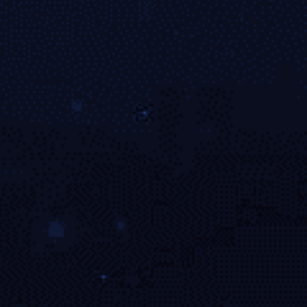
即将以550万欧元签下多特蒙
伦纳德面临顶薪续约机会
锋杜...
争相追逐...
足球俱乐部即将以550万欧元的转
伦纳德作为NBA的顶尖球员
签下多特蒙德边锋杜兰维...
临着一份令人瞩目的顶薪续约机.
-08-04
查看详情
2026-08-03
联系我们
网
惠州市惠城区江北文昌一路7号华贸中心