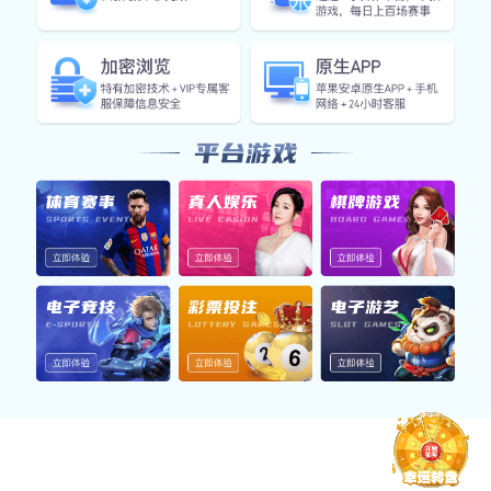
增设“战队动态”区块，涵盖近期赛程与战力变化。
适配旧机型夜间模式，解决字体样式兼容问题。
整体响应速度提升，页面切换更为顺滑。
2023年9月15日 · App v5.3.2
账户系统安全性增强
引入双重验证机制，提升用户资产与数据安全。
支持查看历史登录设备，异常访问可第一时间排查。
解决验证码间歇性延迟问题，提升注册体验。
2023年8月1日 · App v5.2.8
赛事提醒与首页模块升级
优化赛事提醒组件，新增浮动提醒条，查看更直观。
推出“今日焦点赛事”桌面小组件，重要赛事不错过。
历史数据筛选功能加强，查阅记录更省力。
2023年6月10日 · App v5.2.0