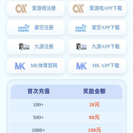
设备安全同步，增强访问防护
我们不仅构建防线，更不断优化每一个安全细节
mk体育 · 应用版本更新日志